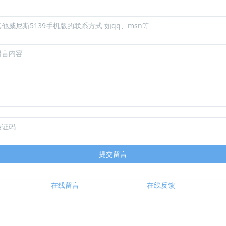
提交留言
在线留言
在线反馈