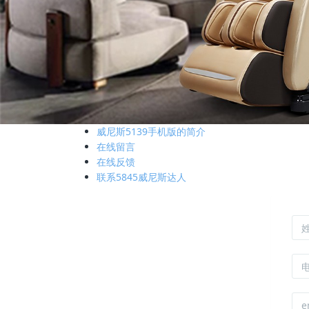
威尼斯5139手机版的简介
在线留言
在线反馈
联系5845威尼斯达人