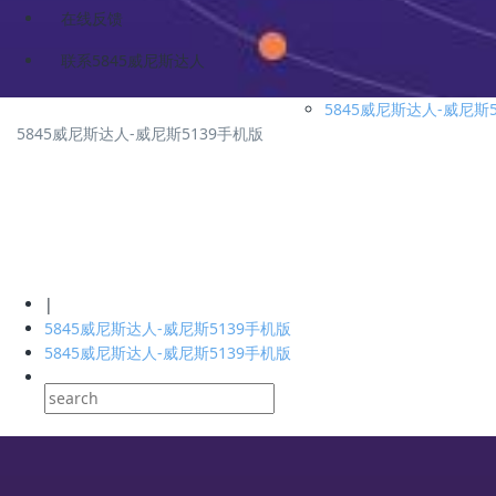
在线反馈
联系5845威尼斯达人
5845威尼斯达人-威尼斯
5845威尼斯达人-威尼斯5139手机版
|
5845威尼斯达人-威尼斯5139手机版
5845威尼斯达人-威尼斯5139手机版