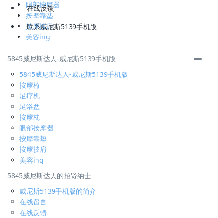
眼部按摩器
在线反馈
按摩靠垫
按摩披肩
联系威尼斯5139手机版
美容ing
5845威尼斯达人-威尼斯5139手机版
5845威尼斯达人-威尼斯5139手机版
按摩椅
足疗机
足浴盆
联系威尼斯5139手机版
按摩枕
联系地址：福建省福安市秦溪洋工业区大成路
眼部按摩器
按摩靠垫
威尼斯5139手机版的联系方式：400 6373 666
按摩披肩
公司邮箱：
admin@jare.cc
美容ing
5845威尼斯达人的招贤纳士
公司动态
在线留言
在线反馈
会员中心
威尼斯5139手机版的简介
佳仁(福建)电子科技有限公司 威尼斯5139手机版的版权所有
福建福
在线留言
安秦溪洋工业区大成路
400 6373 666
powered by
©2008-2021
在线反馈