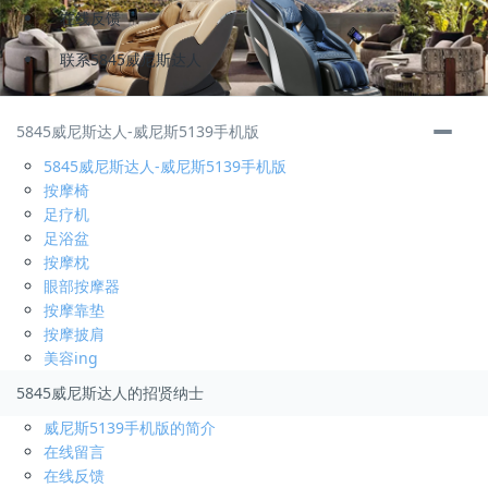
在线反馈
联系5845威尼斯达人
储备干部
3000-4000
元/月
5845威尼斯达人-威尼斯5139手机版
福安
5845威尼斯达人-威尼斯5139手机版
招聘人数
3
按摩椅
发布时间:
2019-02-13
足疗机
申请
足浴盆
按摩枕
运营总监
底薪 分红
元/月
眼部按摩器
福安
按摩靠垫
招聘人数
2
按摩披肩
发布时间:
2019-06-28
美容ing
申请
5845威尼斯达人的招贤纳士
威尼斯5139手机版的简介
运营助理
3000-6000
元/月
在线留言
福安
在线反馈
招聘人数
2