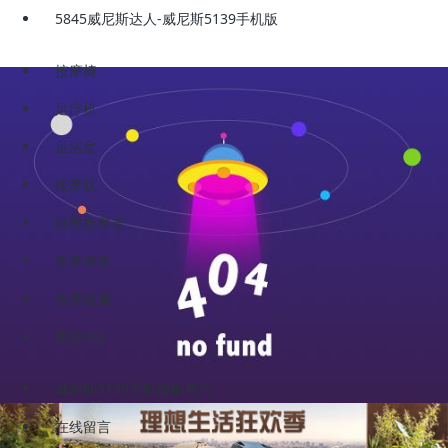
5845威尼斯达人-威尼斯5139手机版
按摩椅
足疗机
足浴盆
按摩枕
眼部按摩器
按摩靠垫
按摩披肩
美容ing
威尼斯5139手机版的简介
在线留言