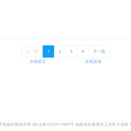
上一页
1
2
3
4
下一页
在线留言
在线反馈
机版的版权所有 闽icp备2022014988号
福建福安秦溪洋工业区大成路