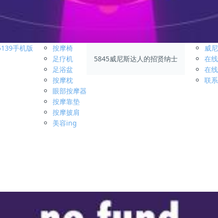
5139手机版
按摩椅
威尼
足疗机
5845威尼斯达人的招贤纳士
在线
足浴盆
在线
按摩枕
联系
眼部按摩器
按摩靠垫
按摩披肩
美容ing