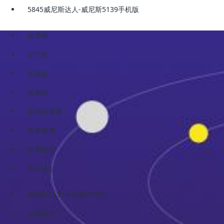
5845威尼斯达人-威尼斯5139手机版
按摩椅
足疗机
足浴盆
按摩枕
眼部按摩器
按摩靠垫
按摩披肩
美容ing
威尼斯5139手机版的简介
在线留言