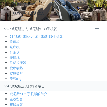
在线反馈
联系5845威尼斯达人
储备干部
3000-4000
元/月
5845威尼斯达人-威尼斯5139手机版
福安
5845威尼斯达人-威尼斯5139手机版
招聘人数
3
按摩椅
发布时间:
2019-02-13
足疗机
申请
足浴盆
按摩枕
运营总监
底薪 分红
元/月
眼部按摩器
福安
按摩靠垫
招聘人数
2
按摩披肩
发布时间:
2019-06-28
美容ing
申请
5845威尼斯达人的招贤纳士
威尼斯5139手机版的简介
运营助理
3000-6000
元/月
在线留言
福安
在线反馈
招聘人数
2