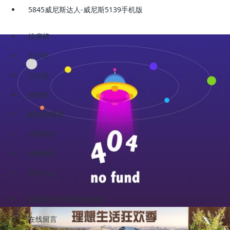
5845威尼斯达人-威尼斯5139手机版
按摩椅
足疗机
足浴盆
按摩枕
眼部按摩器
按摩靠垫
按摩披肩
美容ing
威尼斯5139手机版的简介
在线留言