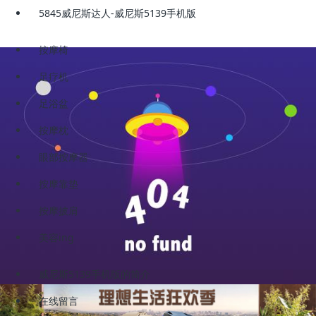
5845威尼斯达人-威尼斯5139手机版
按摩椅
足疗机
足浴盆
按摩枕
眼部按摩器
按摩靠垫
按摩披肩
美容ing
威尼斯5139手机版的简介
在线留言