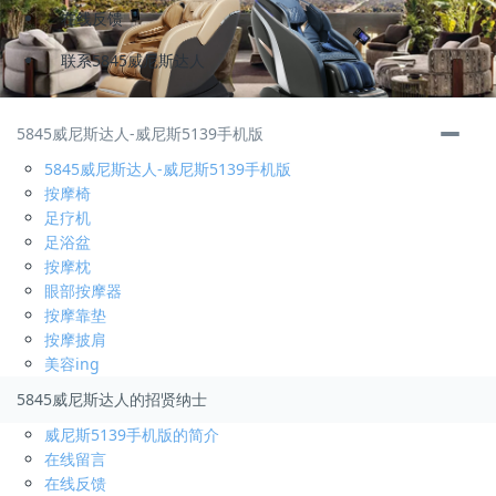
在线反馈
联系5845威尼斯达人
储备干部
3000-4000
元/月
5845威尼斯达人-威尼斯5139手机版
福安
5845威尼斯达人-威尼斯5139手机版
招聘人数
3
按摩椅
发布时间:
2019-02-13
足疗机
申请
足浴盆
按摩枕
运营总监
底薪 分红
元/月
眼部按摩器
福安
按摩靠垫
招聘人数
2
按摩披肩
发布时间:
2019-06-28
美容ing
申请
5845威尼斯达人的招贤纳士
威尼斯5139手机版的简介
运营助理
3000-6000
元/月
在线留言
福安
在线反馈
招聘人数
2