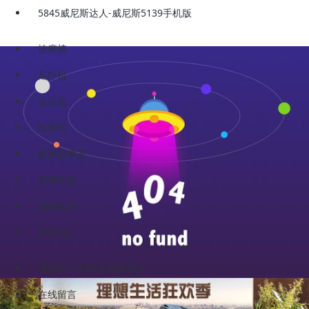
5845威尼斯达人-威尼斯5139手机版
按摩椅
足疗机
足浴盆
按摩枕
眼部按摩器
按摩靠垫
按摩披肩
美容ing
威尼斯5139手机版的简介
在线留言