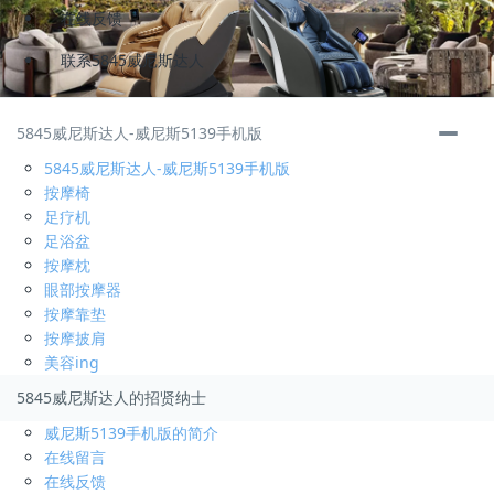
在线反馈
联系5845威尼斯达人
储备干部
3000-4000
元/月
5845威尼斯达人-威尼斯5139手机版
福安
5845威尼斯达人-威尼斯5139手机版
招聘人数
3
按摩椅
发布时间:
2019-02-13
足疗机
申请
足浴盆
按摩枕
运营总监
底薪 分红
元/月
眼部按摩器
福安
按摩靠垫
招聘人数
2
按摩披肩
发布时间:
2019-06-28
美容ing
申请
5845威尼斯达人的招贤纳士
威尼斯5139手机版的简介
运营助理
3000-6000
元/月
在线留言
福安
在线反馈
招聘人数
2