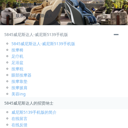
在线反馈
联系5845威尼斯达人
储备干部
3000-4000
元/月
5845威尼斯达人-威尼斯5139手机版
福安
5845威尼斯达人-威尼斯5139手机版
招聘人数
3
按摩椅
发布时间:
2019-02-13
足疗机
申请
足浴盆
按摩枕
运营总监
底薪 分红
元/月
眼部按摩器
福安
按摩靠垫
招聘人数
2
按摩披肩
发布时间:
2019-06-28
美容ing
申请
5845威尼斯达人的招贤纳士
威尼斯5139手机版的简介
运营助理
3000-6000
元/月
在线留言
福安
在线反馈
招聘人数
2