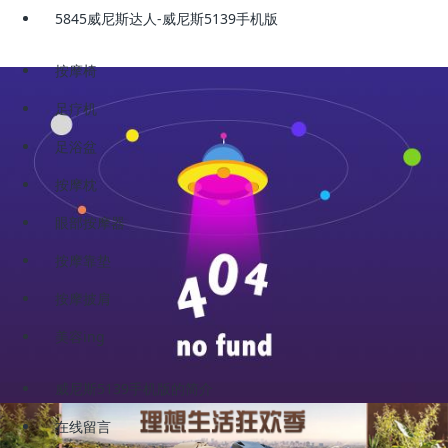
5845威尼斯达人-威尼斯5139手机版
按摩椅
足疗机
足浴盆
按摩枕
眼部按摩器
按摩靠垫
按摩披肩
美容ing
威尼斯5139手机版的简介
在线留言